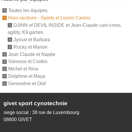
Toutes les équipes
Hors sections - Sports et Loisirs Canins
DJINN of DEVIL INSIDE et Jean-Claude cani-cross,
agility, K9 games
Jyouxt et Barbara
Rocky et Marion
Jean Claude et Napée
Vanessa et Cookis
Michel et Nina
Delphine et Maya
Geneviève et Olaf
givet sport cynotechnie
siege social : 38 rue de Luxembourg
08600
GIVET