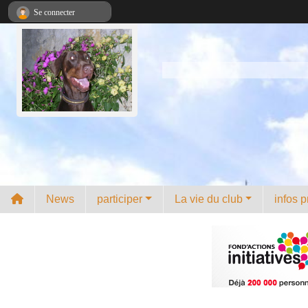
Panneau de gestion des cookies
Se connecter
News
participer
La vie du club
infos p