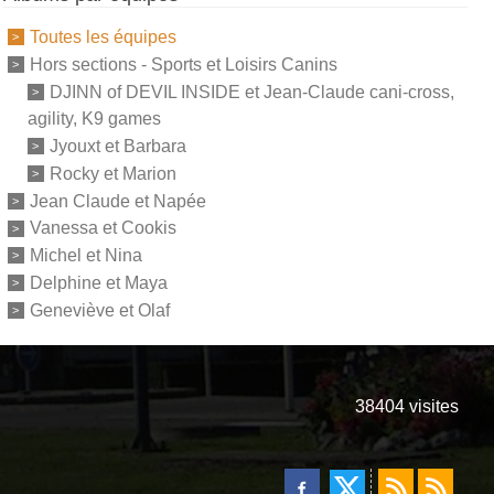
Toutes les équipes
Hors sections - Sports et Loisirs Canins
DJINN of DEVIL INSIDE et Jean-Claude cani-cross,
agility, K9 games
Jyouxt et Barbara
Rocky et Marion
Jean Claude et Napée
Vanessa et Cookis
Michel et Nina
Delphine et Maya
Geneviève et Olaf
38404
visites